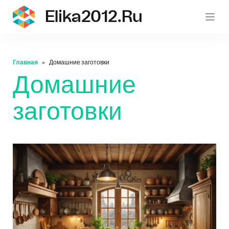
Elika2012.ru
eli
Главная
Домашние заготовки
Домашние
заготовки