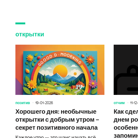
открытки
позитив
19-01-2026
отчим
11-12
Хорошего дня: необычные
Как сде
открытки с добрым утром –
днем р
секрет позитивного начала
особен
запоми
Каждое утро — это шанс начать всё