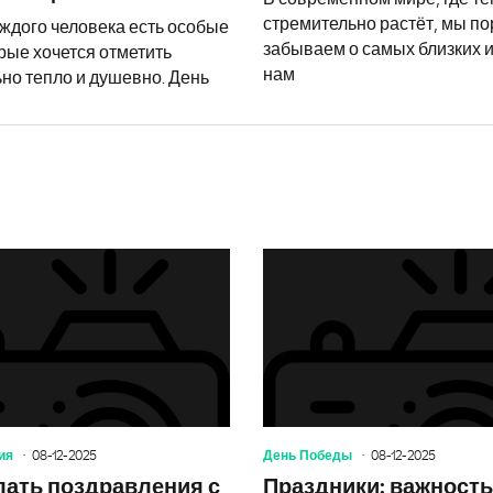
стремительно растёт, мы по
аждого человека есть особые
забываем о самых близких и
рые хочется отметить
нам
но тепло и душевно. День
Как сделать поздравления с днем 
ия
08-12-2025
День Победы
08-12-2025
лать поздравления с
Праздники: важность