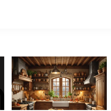
ika2012.ru
Празд