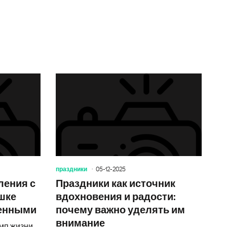
с добрым утром – секрет позитивного начала
Как сделать поздравления с днем рождения отчима
Как сдела
праздники
05-12-2025
ления с
Праздники как источник
шке
вдохновения и радости:
бенными
почему важно уделять им
внимание
емп жизни