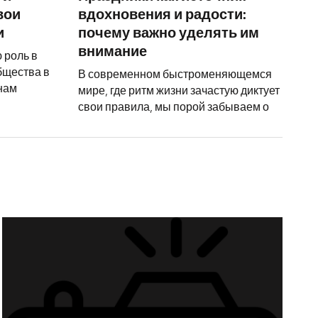
вои
вдохновения и радости:
и
почему важно уделять им
внимание
 роль в
бщества в
В современном быстроменяющемся
 нам
мире, где ритм жизни зачастую диктует
свои правила, мы порой забываем о
елать поздравления с днем рождения приемному отцу по-н
Как сдела