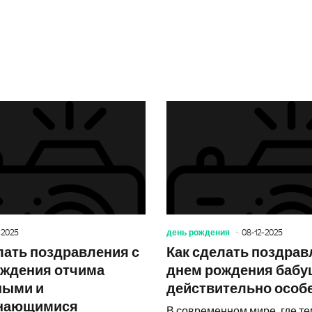
Хорошего дня: необычные открытки 
-2025
день рождения
08-12-2025
лать поздравления с
Как сделать поздрав
ождения отчима
днем рождения бабу
ными и
действительно осо
нающимися
В современном мире, где т