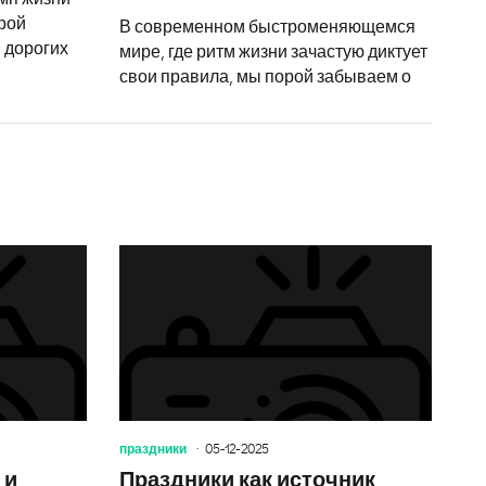
рой
В современном быстроменяющемся
 дорогих
мире, где ритм жизни зачастую диктует
свои правила, мы порой забываем о
рождения отчима особенными и запоминающимися
Как сделать поздравления с днем рождения бабушке
Праздники:
праздники
05-12-2025
 и
Праздники как источник