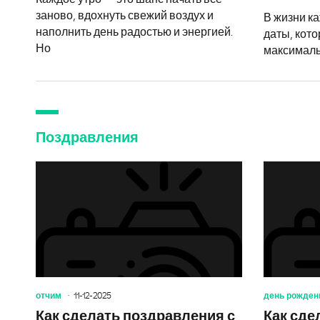
заново, вдохнуть свежий воздух и
В жизни к
наполнить день радостью и энергией.
даты, кото
Но
максималь
Поздравления
отчим
11-12-2025
день рожден
Как сделать поздравления с
Как сде